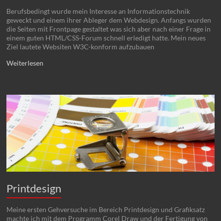
Berufsbedingt wurde mein Interesse an Informationstechnik
geweckt und einem ihrer Ableger dem Webdesign. Anfangs wurden
die Seiten mit Frontpage gestaltet was sich aber nach einer Frage in
einem guten HTML/CSS-Forum schnell erledigt hatte. Mein neues
Ziel lautete Websiten W3C-konform aufzubauen
Weiterlesen
Printdesign
Meine ersten Gehversuche im Bereich Printdesign und Grafiksatz
machte ich mit dem Programm Corel Draw und der Fertigung von