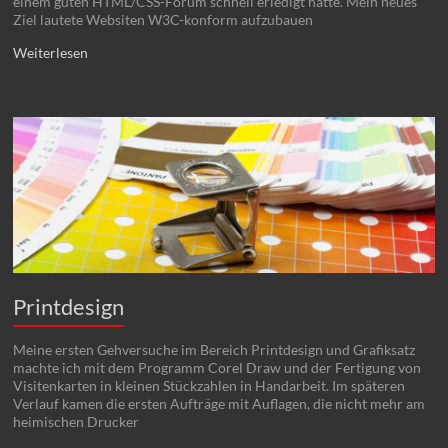
einem guten HTML/CSS-Forum schnell erledigt hatte. Mein neues
Ziel lautete Websiten W3C-konform aufzubauen
Weiterlesen
Printdesign
Meine ersten Gehversuche im Bereich Printdesign und Grafiksatz
machte ich mit dem Programm Corel Draw und der Fertigung von
Visitenkarten in kleinen Stückzahlen in Handarbeit. Im späteren
Verlauf kamen die ersten Aufträge mit Auflagen, die nicht mehr am
heimischen Drucker